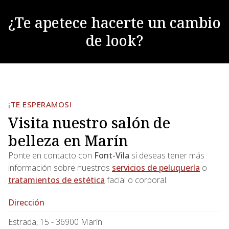
¿Te apetece hacerte un cambio
de look?
¡TE ESPERAMOS!
Visita nuestro salón de
belleza en Marín
Ponte en contacto con
Font-Vila
si deseas tener más
información sobre nuestros
servicios de peluquería
o
tratamientos de estética
facial o corporal.
Dirección
Estrada, 15 - 36900 Marín